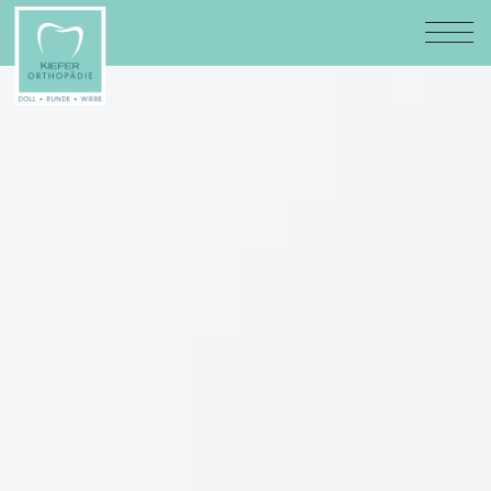
KIEFERORTHOPÄDEN-REINBEK-LAUENBURG